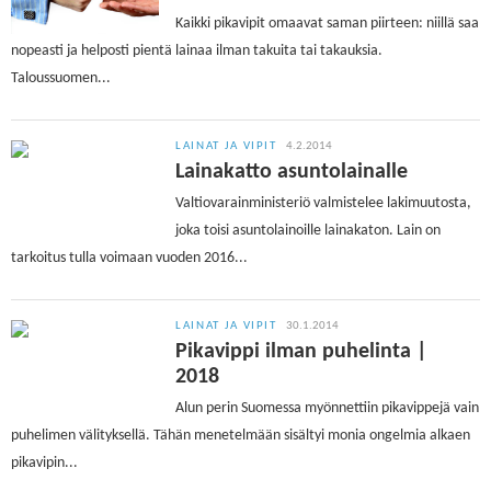
Kaikki pikavipit omaavat saman piirteen: niillä saa
nopeasti ja helposti pientä lainaa ilman takuita tai takauksia.
Taloussuomen...
LAINAT JA VIPIT
4.2.2014
Lainakatto asuntolainalle
Valtiovarainministeriö valmistelee lakimuutosta,
joka toisi asuntolainoille lainakaton. Lain on
tarkoitus tulla voimaan vuoden 2016...
LAINAT JA VIPIT
30.1.2014
Pikavippi ilman puhelinta |
2018
Alun perin Suomessa myönnettiin pikavippejä vain
puhelimen välityksellä. Tähän menetelmään sisältyi monia ongelmia alkaen
pikavipin...