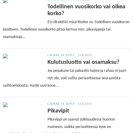
Todellinen vuosikorko vai oikea
korko?
EU-direktiivi määrittelee ns. todellisen vuosikoron
käsitteen. Todellinen vuosikorko pitää kertoa mm. pikavippejä tai
osamaksuja...
LAINAT JA VIPIT
21.8.2012
Kulutusluotto vai osamaksu?
Jos pesukone tai pakastin hajosi ja rahaa ei juuri
nyt ole, voit valita periaatteessa seuraavista
vaihtoehdoista: Hanki uusi kone...
LAINAT JA VIPIT
13.8.2012
Pikavipit
Pikavippi on saanut julkisuudessa huonon
maineen, vaikka periaatteessa kyse on