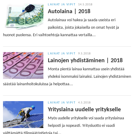
LAINAT JA VIPIT
14.5.2018
Autolaina | 2018
Autolainaa voi hakea ja saada useista eri
paikoista, joista jokaisella on omat hyvät ja
huonot puolensa. Eri vaihtoehtoja kannattaa vertailla...
LAINAT JA VIPIT
9.5.2018
Lainojen yhdistäminen | 2018
Monta pientä lainaa kannattaa usein yhdistää
yhdeksi isommaksi lainaksi. Lainojen yhdistäminen
säästää lainanhoitokuluissa ja helpottaa...
LAINAT JA VIPIT
4.5.2018
Yrityslaina uudelle yritykselle
Myös uudelle yritykselle voi saada yrityslainaa
helposti ja nopeasti. Yritysluotto ei vaadi
välttämättä tilinpäätöstietoja tai...