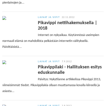
pienlainojen ja...
LAINAT JA VIPIT
22.11.2012
Pikavippi nettihakemuksella |
2018
Internet on nykyaikaa. Käytännössä useimpien
normaali elämä on mahdollista pelkästään internetin välityksellä.
Päivittäisistä...
LAINAT JA VIPIT
7.9.2012
Pikavippilaki - Hallituksen esitys
eduskunnalle
Päivitys: Nykytilanne artikkelissa Pikavippi 2013,
viimeisimmät tiedot. Pikavippilakia ollaan muuttamassa kovalla kiireellä ja
asiasta...
LAINAT JA VIPIT
2.9.2012