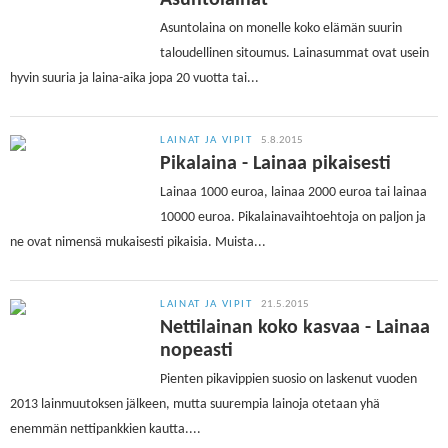
Asuntolainat
Asuntolaina on monelle koko elämän suurin
taloudellinen sitoumus. Lainasummat ovat usein
hyvin suuria ja laina-aika jopa 20 vuotta tai...
LAINAT JA VIPIT
5.8.2015
Pikalaina - Lainaa pikaisesti
Lainaa 1000 euroa, lainaa 2000 euroa tai lainaa
10000 euroa. Pikalainavaihtoehtoja on paljon ja
ne ovat nimensä mukaisesti pikaisia. Muista...
LAINAT JA VIPIT
21.5.2015
Nettilainan koko kasvaa - Lainaa
nopeasti
Pienten pikavippien suosio on laskenut vuoden
2013 lainmuutoksen jälkeen, mutta suurempia lainoja otetaan yhä
enemmän nettipankkien kautta....