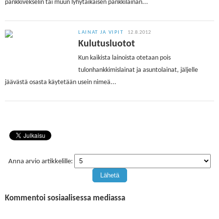
pankkivekselin tai muun lyhytaikaisen pankkilainan...
LAINAT JA VIPIT
12.8.2012
Kulutusluotot
Kun kaikista lainoista otetaan pois
tulonhankkimislainat ja asuntolainat, jäljelle
jäävästä osasta käytetään usein nimeä...
Anna arvio artikkelille:
Kommentoi sosiaalisessa mediassa