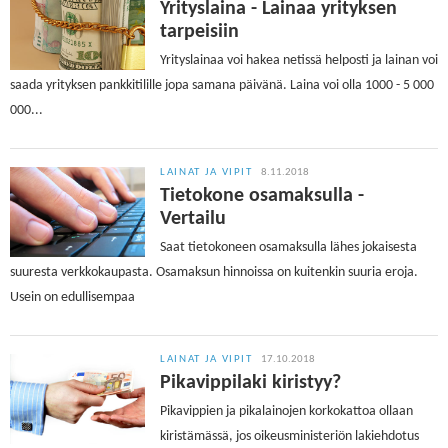
Yrityslaina - Lainaa yrityksen
tarpeisiin
Yrityslainaa voi hakea netissä helposti ja lainan voi
saada yrityksen pankkitilille jopa samana päivänä. Laina voi olla 1000 - 5 000
000...
LAINAT JA VIPIT
8.11.2018
Tietokone osamaksulla -
Vertailu
Saat tietokoneen osamaksulla lähes jokaisesta
suuresta verkkokaupasta. Osamaksun hinnoissa on kuitenkin suuria eroja.
Usein on edullisempaa
LAINAT JA VIPIT
17.10.2018
Pikavippilaki kiristyy?
Pikavippien ja pikalainojen korkokattoa ollaan
kiristämässä, jos oikeusministeriön lakiehdotus