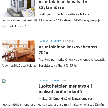
Asuntolainan lainakatto
käytännössä
Lakiin perustuva lainakatto voi leikata
asuntolainan maksimimäärää vuodesta 2016 alkaen. Mistä on kysymys ja
ketä asia koskee?
LAINAT JA VIPIT
29.7.2016
Asuntolainan korkovähennys
2016
Asuntolainan korkovähennys pienenee jatkuvasti.
Vuonna 2016 asuntolainan koroista saa vähentää 55 %.
LAINAT JA VIPIT
30.12.2015
Luottotietojen menetys eli
maksuhäiriömerkintä
Maksuhäiriömerkintä eli kansanomaisesti
luottotietojen menetys aiheuttaa suuria ongelmia ihmiselle, joka saa tämän