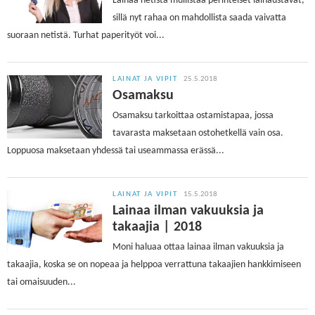
Lainaa netistä mullistaa perinteiset lainaustavat,
sillä nyt rahaa on mahdollista saada vaivatta
suoraan netistä. Turhat paperityöt voi...
LAINAT JA VIPIT
25.5.2018
Osamaksu
Osamaksu tarkoittaa ostamistapaa, jossa
tavarasta maksetaan ostohetkellä vain osa.
Loppuosa maksetaan yhdessä tai useammassa erässä...
LAINAT JA VIPIT
15.5.2018
Lainaa ilman vakuuksia ja
takaajia | 2018
Moni haluaa ottaa lainaa ilman vakuuksia ja
takaajia, koska se on nopeaa ja helppoa verrattuna takaajien hankkimiseen
tai omaisuuden...