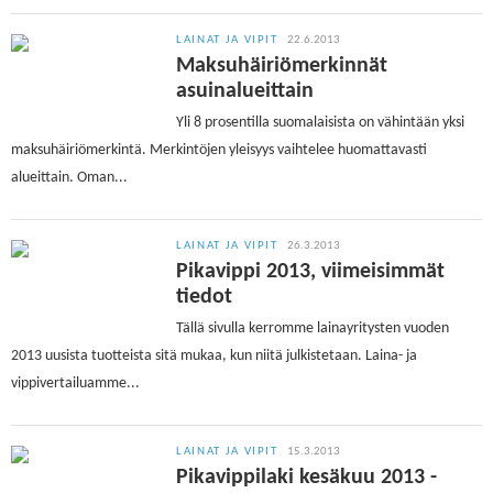
LAINAT JA VIPIT
22.6.2013
Maksuhäiriömerkinnät
asuinalueittain
Yli 8 prosentilla suomalaisista on vähintään yksi
maksuhäiriömerkintä. Merkintöjen yleisyys vaihtelee huomattavasti
alueittain. Oman...
LAINAT JA VIPIT
26.3.2013
Pikavippi 2013, viimeisimmät
tiedot
Tällä sivulla kerromme lainayritysten vuoden
2013 uusista tuotteista sitä mukaa, kun niitä julkistetaan. Laina- ja
vippivertailuamme...
LAINAT JA VIPIT
15.3.2013
Pikavippilaki kesäkuu 2013 -