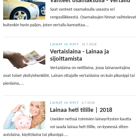
Vanteet osamaksulla - Vertailu
Saat vanteet osamaksulla useasta eri
rengasliikkeestä. Osamaksujen hinnat vaihtelevat
kuitenkin hyvin paljon, joten vertailu kannattaa...
LAINAT JA VIPIT
26.7.2018
Vertaislaina - Lainaa ja
sijoittamista
Vertaislaina on nettilaina, jossa lainanantajina
ovat toiset yksityishenkilöt. Lainan ottajalle vertaislaina on kuin pikavippi tai
pienlaina,...
LAINAT JA VIPIT
6.7.2018
Lainaa heti tilille | 2018
Useiden netissä toimivien lainayritysten kautta
voi saada lainaa heti tilille, on kyseessä sitten
autolaina, käyttölaina tai pikavippi....