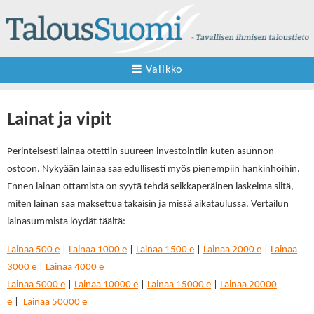
Valikko
Lainat ja vipit
Perinteisesti lainaa otettiin suureen investointiin kuten asunnon
ostoon. Nykyään lainaa saa edullisesti myös pienempiin hankinhoihin.
Ennen lainan ottamista on syytä tehdä seikkaperäinen laskelma siitä,
miten lainan saa maksettua takaisin ja missä aikataulussa. Vertailun
lainasummista löydät täältä:
Lainaa 500 e
|
Lainaa 1000 e
|
Lainaa 1500 e
|
Lainaa 2000 e
|
Lainaa
3000 e
|
Lainaa 4000 e
Lainaa 5000 e
|
Lainaa 10000 e
|
Lainaa 15000 e
|
Lainaa 20000
e
|
Lainaa 50000 e