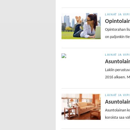
LAINAT JA VIP
Opintolain
Opintorahan lisä
on paljonkin ti
LAINAT JA VIP
Asuntolai
Lakiin perustu
2016 alkaen. Mi
LAINAT JA VIP
Asuntolai
Asuntolainan k
koroista saa v