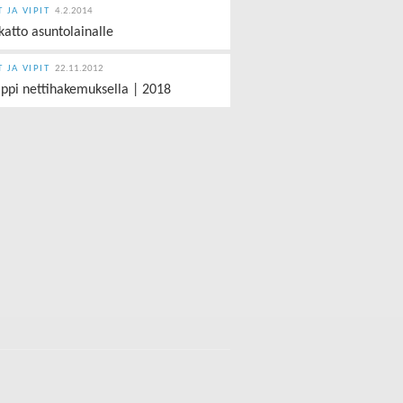
T JA VIPIT
4.2.2014
katto asuntolainalle
T JA VIPIT
22.11.2012
ippi nettihakemuksella | 2018