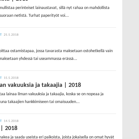
mullistaa perinteiset lainaustavat, sillä nyt rahaa on mahdollista
suoraan netistä. Turhat paperityöt voi...
IT
25.5.2018
u
ittaa ostamistapaa, jossa tavarasta maksetaan ostohetkellä vain
maksetaan yhdessä tai useammassa erässä...
IT
15.5.2018
an vakuuksia ja takaajia | 2018
aa lainaa ilman vakuuksia ja takaajia, koska se on nopeaa ja
tuna takaajien hankkimiseen tai omaisuuden...
IT
14.5.2018
 | 2018
hakea ja saada useista eri paikoista, joista jokaisella on omat hyvät