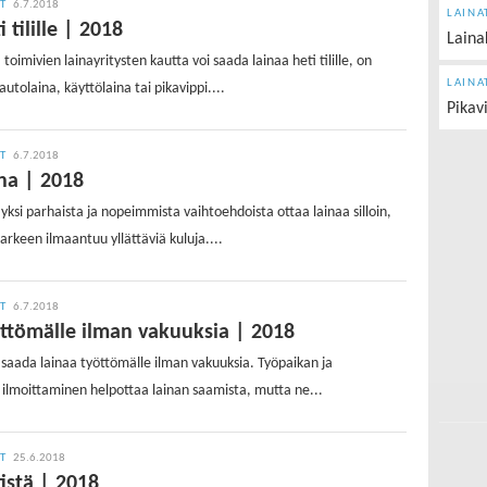
IT
6.7.2018
LAINA
 tilille | 2018
Laina
toimivien lainayritysten kautta voi saada lainaa heti tilille, on
LAINA
autolaina, käyttölaina tai pikavippi....
Pikav
IT
6.7.2018
ina | 2018
 yksi parhaista ja nopeimmista vaihtoehdoista ottaa lainaa silloin,
arkeen ilmaantuu yllättäviä kuluja....
IT
6.7.2018
öttömälle ilman vakuuksia | 2018
saada lainaa työttömälle ilman vakuuksia. Työpaikan ja
ilmoittaminen helpottaa lainan saamista, mutta ne...
IT
25.6.2018
istä | 2018