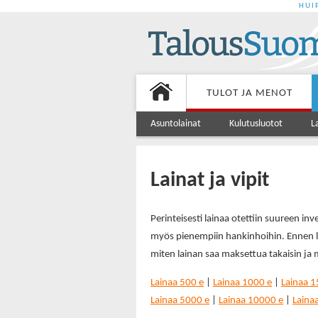
HUI
TULOT JA MENOT
Asuntolainat
Kulutusluotot
L
Lainat ja vipit
Perinteisesti lainaa otettiin suureen in
myös pienempiin hankinhoihin. Ennen la
miten lainan saa maksettua takaisin ja 
Lainaa 500 e
|
Lainaa 1000 e
|
Lainaa 1
Lainaa 5000 e
|
Lainaa 10000 e
|
Laina