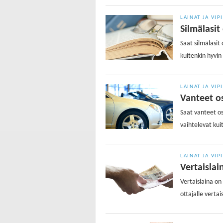
LAINAT JA VIP
Silmälasit
Saat silmälasit
kuitenkin hyvin 
LAINAT JA VIP
Vanteet os
Saat vanteet o
vaihtelevat kui
LAINAT JA VIP
Vertaislain
Vertaislaina on 
ottajalle vertai