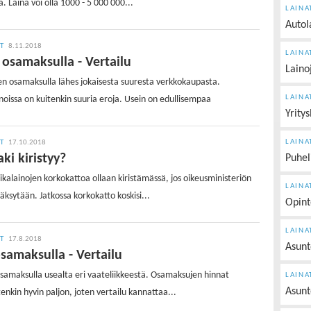
 Laina voi olla 1000 - 5 000 000...
LAINA
Autol
IT
8.11.2018
LAINA
osamaksulla - Vertailu
Laino
en osamaksulla lähes jokaisesta suuresta verkkokaupasta.
LAINA
oissa on kuitenkin suuria eroja. Usein on edullisempaa
Yritys
LAINA
IT
17.10.2018
aki kiristyy?
Puhel
pikalainojen korkokattoa ollaan kiristämässä, jos oikeusministeriön
LAINA
äksytään. Jatkossa korkokatto koskisi...
Opint
LAINA
IT
17.8.2018
Asunt
samaksulla - Vertailu
samaksulla usealta eri vaateliikkeestä. Osamaksujen hinnat
LAINA
Asunt
tenkin hyvin paljon, joten vertailu kannattaa...