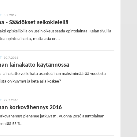
IT
3.7.2017
a - Säädökset selkokielellä
ksi opiskelijoilla on usein oikeus saada opintolainaa. Kelan sivuilla
etoa opintolainasta, mutta asia on...
IT
30.7.2016
nan lainakatto käytännössä
va lainakatto voi leikata asuntolainan maksimimäärää vuodesta
stä on kysymys ja ketä asia koskee?
IT
29.7.2016
nan korkovähennys 2016
orkovähennys pienenee jatkuvasti. Vuonna 2016 asuntolainan
ähentää 55 %.