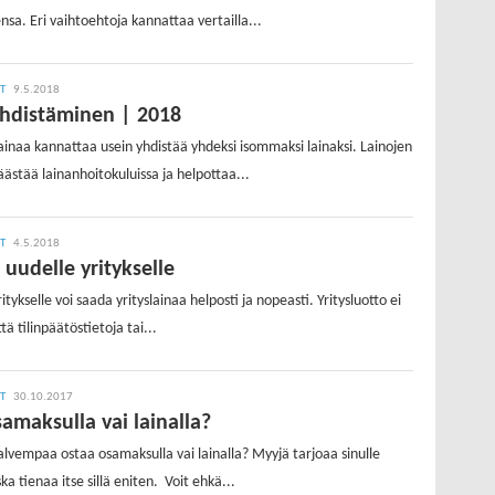
nsa. Eri vaihtoehtoja kannattaa vertailla...
IT
9.5.2018
yhdistäminen | 2018
inaa kannattaa usein yhdistää yhdeksi isommaksi lainaksi. Lainojen
ästää lainanhoitokuluissa ja helpottaa...
IT
4.5.2018
a uudelle yritykselle
tykselle voi saada yrityslainaa helposti ja nopeasti. Yritysluotto ei
ä tilinpäätöstietoja tai...
IT
30.10.2017
amaksulla vai lainalla?
lvempaa ostaa osamaksulla vai lainalla? Myyjä tarjoaa sinulle
a tienaa itse sillä eniten. Voit ehkä...