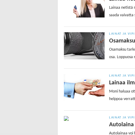
Lainaa netistä 
saada vaivatta 
LAINAT JA VIP
Osamaks
Osamaksu tarko
osa. Loppuosa 
LAINAT JA VIP
Lainaa ilm
Moni haluaa ott
helppoa verrat
LAINAT JA VIP
Autolaina
Autolainaa voi 