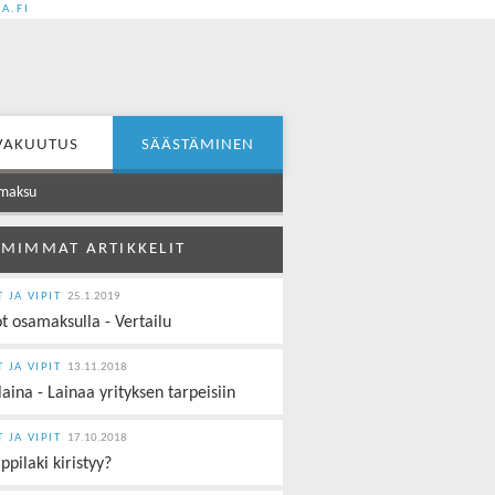
A.FI
VAKUUTUS
SÄÄSTÄMINEN
maksu
MIMMAT ARTIKKELIT
T JA VIPIT
25.1.2019
t osamaksulla - Vertailu
T JA VIPIT
13.11.2018
laina - Lainaa yrityksen tarpeisiin
T JA VIPIT
17.10.2018
ppilaki kiristyy?