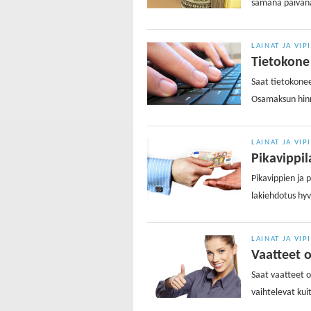
samana päivänä.
LAINAT JA VIP
Tietokone 
Saat tietokone
Osamaksun hinn
LAINAT JA VIP
Pikavippil
Pikavippien ja 
lakiehdotus hyv
LAINAT JA VIP
Vaatteet o
Saat vaatteet o
vaihtelevat kui