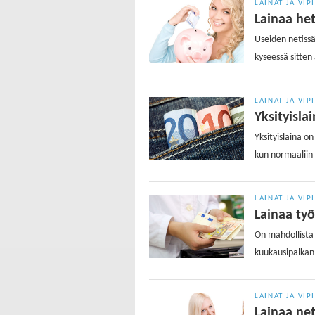
LAINAT JA VIP
Lainaa heti
Useiden netissä 
kyseessä sitten 
LAINAT JA VIP
Yksityisla
Yksityislaina on
kun normaaliin 
LAINAT JA VIP
Lainaa ty
On mahdollista 
kuukausipalkan 
LAINAT JA VIP
Lainaa net