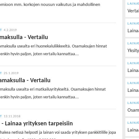
LAINA
uomioon mm. korkojen nousun vaikutus ja mahdollinen
Vertai
LAINA
IT
4.2.2019
Lainaa
maksulla - Vertailu
LAINA
amaksulla usealta eri huonekaluliikkeeltä. Osamaksujen hinnat
Yksit
tenkin hyvin paljon, joten vertailu kannattaa...
LAINA
Laina
IT
25.1.2019
maksulla - Vertailu
LAINA
maksulla usealta eri matkailuyritykseltä. Osamaksujen hinnat
Laina
tenkin hyvin paljon, joten vertailu kannattaa...
LAINA
Osam
IT
13.11.2018
a - Lainaa yrityksen tarpeisiin
LAINA
Laina
 hakea netissä helposti ja lainan voi saada yrityksen pankkitilille jopa