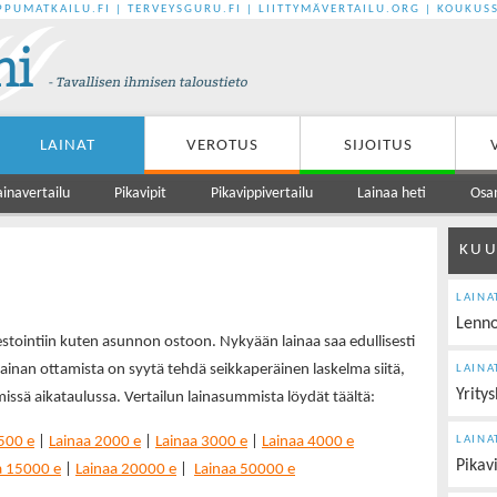
PPUMATKAILU.FI
|
TERVEYSGURU.FI
|
LIITTYMÄVERTAILU.ORG
|
KOUKUSS
LAINAT
VEROTUS
SIJOITUS
ainavertailu
Pikavipit
Pikavippivertailu
Lainaa heti
Osa
KUU
LAINA
Lenno
vestointiin kuten asunnon ostoon. Nykyään lainaa saa edullisesti
inan ottamista on syytä tehdä seikkaperäinen laskelma siitä,
LAINA
Yritys
missä aikataulussa. Vertailun lainasummista löydät täältä:
500 e
|
Lainaa 2000 e
|
Lainaa 3000 e
|
Lainaa 4000 e
LAINA
Pikavi
a 15000 e
|
Lainaa 20000 e
|
Lainaa 50000 e