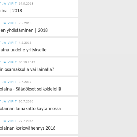
T JA VIPIT
14.5.2018
aina | 2018
T JA VIPIT
9.5.2018
jen yhdistäminen | 2018
T JA VIPIT
4.5.2018
laina uudelle yritykselle
T JA VIPIT
30.10.2017
in osamaksulla vai lainalla?
T JA VIPIT
3.7.2017
olaina - Säädökset selkokielellä
T JA VIPIT
30.7.2016
olainan lainakatto käytännössä
T JA VIPIT
29.7.2016
olainan korkovähennys 2016