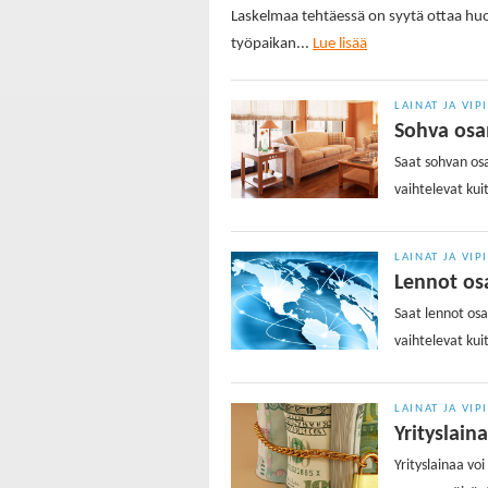
Laskelmaa tehtäessä on syytä ottaa h
työpaikan
...
Lue lisää
LAINAT JA VIP
Sohva osa
Saat sohvan os
vaihtelevat kui
LAINAT JA VIP
Lennot osa
Saat lennot osa
vaihtelevat kui
LAINAT JA VIP
Yrityslain
Yrityslainaa voi