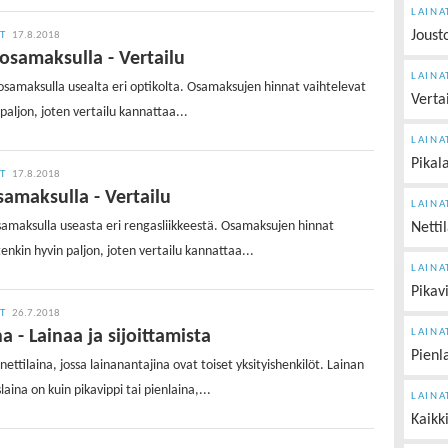
LAINA
Joust
IT
17.8.2018
 osamaksulla - Vertailu
LAINA
 osamaksulla usealta eri optikolta. Osamaksujen hinnat vaihtelevat
Verta
paljon, joten vertailu kannattaa...
LAINA
Pikal
IT
17.8.2018
amaksulla - Vertailu
LAINA
samaksulla useasta eri rengasliikkeestä. Osamaksujen hinnat
Netti
tenkin hyvin paljon, joten vertailu kannattaa...
LAINA
Pikav
IT
26.7.2018
a - Lainaa ja sijoittamista
LAINA
Pienl
nettilaina, jossa lainanantajina ovat toiset yksityishenkilöt. Lainan
slaina on kuin pikavippi tai pienlaina,...
LAINA
Kaikk