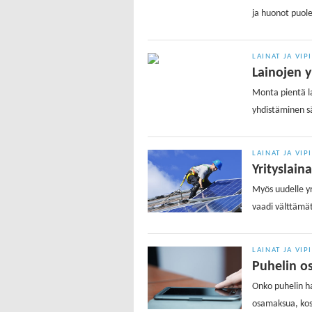
ja huonot puole
LAINAT JA VIP
Lainojen 
Monta pientä la
yhdistäminen sä
LAINAT JA VIP
Yrityslain
Myös uudelle yri
vaadi välttämätt
LAINAT JA VIP
Puhelin os
Onko puhelin ha
osamaksua, kosk