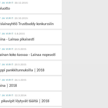
T JA VIPIT
30.12.2015
oluotto
T JA VIPIT
20.10.2015
islainayhtiö Trustbuddy konkurssiin
T JA VIPIT
5.8.2015
aina - Lainaa pikaisesti
T JA VIPIT
21.5.2015
lainan koko kasvaa - Lainaa nopeasti
T JA VIPIT
20.5.2015
ippi pankkitunnuksilla | 2018
T JA VIPIT
26.1.2015
aina | 2018
T JA VIPIT
12.3.2014
i pikavipit löytyvät täältä | 2018