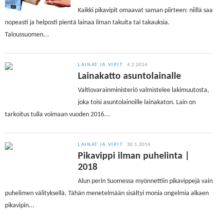
Kaikki pikavipit omaavat saman piirteen: niillä saa
nopeasti ja helposti pientä lainaa ilman takuita tai takauksia.
Taloussuomen...
LAINAT JA VIPIT
4.2.2014
Lainakatto asuntolainalle
Valtiovarainministeriö valmistelee lakimuutosta,
joka toisi asuntolainoille lainakaton. Lain on
tarkoitus tulla voimaan vuoden 2016...
LAINAT JA VIPIT
30.1.2014
Pikavippi ilman puhelinta |
2018
Alun perin Suomessa myönnettiin pikavippejä vain
puhelimen välityksellä. Tähän menetelmään sisältyi monia ongelmia alkaen
pikavipin...