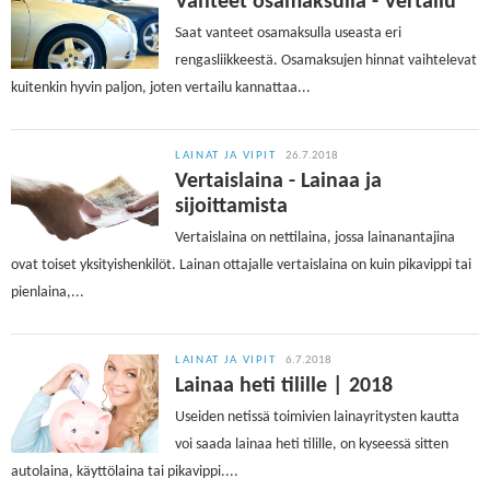
Vanteet osamaksulla - Vertailu
Saat vanteet osamaksulla useasta eri
rengasliikkeestä. Osamaksujen hinnat vaihtelevat
kuitenkin hyvin paljon, joten vertailu kannattaa...
LAINAT JA VIPIT
26.7.2018
Vertaislaina - Lainaa ja
sijoittamista
Vertaislaina on nettilaina, jossa lainanantajina
ovat toiset yksityishenkilöt. Lainan ottajalle vertaislaina on kuin pikavippi tai
pienlaina,...
LAINAT JA VIPIT
6.7.2018
Lainaa heti tilille | 2018
Useiden netissä toimivien lainayritysten kautta
voi saada lainaa heti tilille, on kyseessä sitten
autolaina, käyttölaina tai pikavippi....