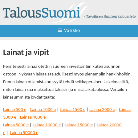
Valikko
Lainat ja vipit
Perinteisesti lainaa otettiin suureen investointiin kuten asunnon
ostoon. Nykyään lainaa saa edullisesti myös pienempiin hankinhoihin.
Ennen lainan ottamista on syytä tehdä seikkaperäinen laskelma siitä,
miten lainan saa maksettua takaisin ja missä aikataulussa. Vertailun
lainasummista löydät täältä:
Lainaa 500 e
|
Lainaa 1000 e
|
Lainaa 1500 e
|
Lainaa 2000 e
|
Lainaa
3000 e
|
Lainaa 4000 e
Lainaa 5000 e
|
Lainaa 10000 e
|
Lainaa 15000 e
|
Lainaa 20000
e
|
Lainaa 50000 e