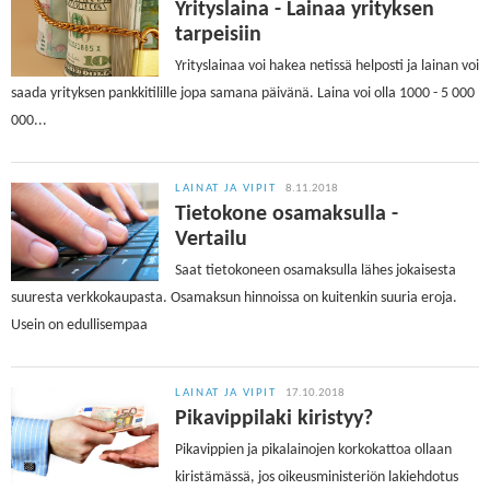
Yrityslaina - Lainaa yrityksen
tarpeisiin
Yrityslainaa voi hakea netissä helposti ja lainan voi
saada yrityksen pankkitilille jopa samana päivänä. Laina voi olla 1000 - 5 000
000...
LAINAT JA VIPIT
8.11.2018
Tietokone osamaksulla -
Vertailu
Saat tietokoneen osamaksulla lähes jokaisesta
suuresta verkkokaupasta. Osamaksun hinnoissa on kuitenkin suuria eroja.
Usein on edullisempaa
LAINAT JA VIPIT
17.10.2018
Pikavippilaki kiristyy?
Pikavippien ja pikalainojen korkokattoa ollaan
kiristämässä, jos oikeusministeriön lakiehdotus