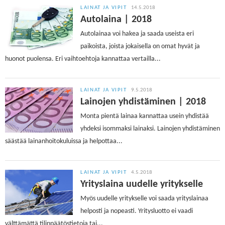
LAINAT JA VIPIT
14.5.2018
Autolaina | 2018
Autolainaa voi hakea ja saada useista eri
paikoista, joista jokaisella on omat hyvät ja
huonot puolensa. Eri vaihtoehtoja kannattaa vertailla...
LAINAT JA VIPIT
9.5.2018
Lainojen yhdistäminen | 2018
Monta pientä lainaa kannattaa usein yhdistää
yhdeksi isommaksi lainaksi. Lainojen yhdistäminen
säästää lainanhoitokuluissa ja helpottaa...
LAINAT JA VIPIT
4.5.2018
Yrityslaina uudelle yritykselle
Myös uudelle yritykselle voi saada yrityslainaa
helposti ja nopeasti. Yritysluotto ei vaadi
välttämättä tilinpäätöstietoja tai...