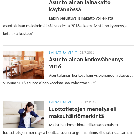
Asuntolainan lainakatto
käytännössä
Lakiin perustuva lainakatto voi leikata
asuntolainan maksimimäärää vuodesta 2016 alkaen. Mistä on kysymys ja
ketä asia koskee?
LAINAT JA VIPIT
29.7.2016
Asuntolainan korkovähennys
2016
Asuntolainan korkovähennys pienenee jatkuvasti.
Vuonna 2016 asuntolainan koroista saa vähentää 55 %.
LAINAT JA VIPIT
30.12.2015
Luottotietojen menetys eli
maksuhäiriömerkintä
Maksuhäiriömerkintä eli kansanomaisesti
luottotietojen menetys aiheuttaa suuria ongelmia ihmiselle, joka saa tämän