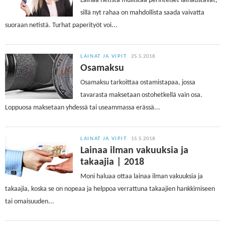
Lainaa netistä mullistaa perinteiset lainaustavat,
sillä nyt rahaa on mahdollista saada vaivatta
suoraan netistä. Turhat paperityöt voi...
LAINAT JA VIPIT
25.5.2018
Osamaksu
Osamaksu tarkoittaa ostamistapaa, jossa
tavarasta maksetaan ostohetkellä vain osa.
Loppuosa maksetaan yhdessä tai useammassa erässä...
LAINAT JA VIPIT
15.5.2018
Lainaa ilman vakuuksia ja
takaajia | 2018
Moni haluaa ottaa lainaa ilman vakuuksia ja
takaajia, koska se on nopeaa ja helppoa verrattuna takaajien hankkimiseen
tai omaisuuden...