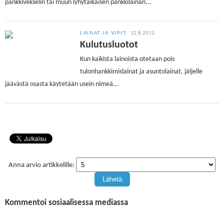
pankkivekselin tai muun lyhytaikaisen pankkilainan...
LAINAT JA VIPIT
12.8.2012
Kulutusluotot
Kun kaikista lainoista otetaan pois
tulonhankkimislainat ja asuntolainat, jäljelle
jäävästä osasta käytetään usein nimeä...
Anna arvio artikkelille:
Kommentoi sosiaalisessa mediassa