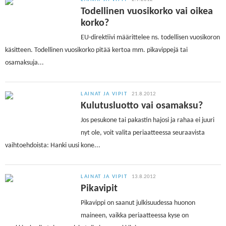
Todellinen vuosikorko vai oikea
korko?
EU-direktiivi määrittelee ns. todellisen vuosikoron
käsitteen. Todellinen vuosikorko pitää kertoa mm. pikavippejä tai
osamaksuja...
LAINAT JA VIPIT
21.8.2012
Kulutusluotto vai osamaksu?
Jos pesukone tai pakastin hajosi ja rahaa ei juuri
nyt ole, voit valita periaatteessa seuraavista
vaihtoehdoista: Hanki uusi kone...
LAINAT JA VIPIT
13.8.2012
Pikavipit
Pikavippi on saanut julkisuudessa huonon
maineen, vaikka periaatteessa kyse on