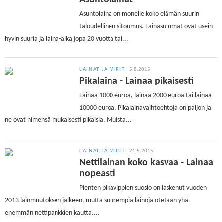
Asuntolainat
Asuntolaina on monelle koko elämän suurin
taloudellinen sitoumus. Lainasummat ovat usein
hyvin suuria ja laina-aika jopa 20 vuotta tai...
LAINAT JA VIPIT
5.8.2015
Pikalaina - Lainaa pikaisesti
Lainaa 1000 euroa, lainaa 2000 euroa tai lainaa
10000 euroa. Pikalainavaihtoehtoja on paljon ja
ne ovat nimensä mukaisesti pikaisia. Muista...
LAINAT JA VIPIT
21.5.2015
Nettilainan koko kasvaa - Lainaa
nopeasti
Pienten pikavippien suosio on laskenut vuoden
2013 lainmuutoksen jälkeen, mutta suurempia lainoja otetaan yhä
enemmän nettipankkien kautta....