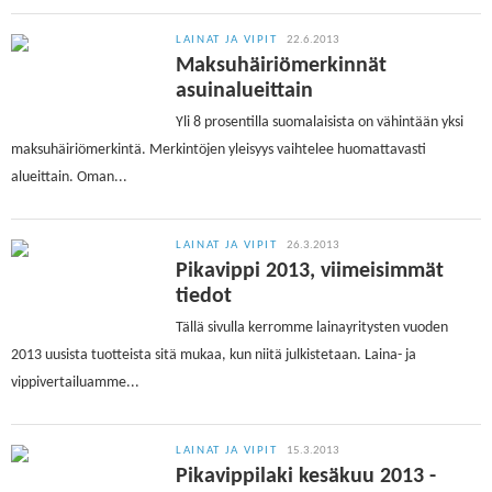
LAINAT JA VIPIT
22.6.2013
Maksuhäiriömerkinnät
asuinalueittain
Yli 8 prosentilla suomalaisista on vähintään yksi
maksuhäiriömerkintä. Merkintöjen yleisyys vaihtelee huomattavasti
alueittain. Oman...
LAINAT JA VIPIT
26.3.2013
Pikavippi 2013, viimeisimmät
tiedot
Tällä sivulla kerromme lainayritysten vuoden
2013 uusista tuotteista sitä mukaa, kun niitä julkistetaan. Laina- ja
vippivertailuamme...
LAINAT JA VIPIT
15.3.2013
Pikavippilaki kesäkuu 2013 -