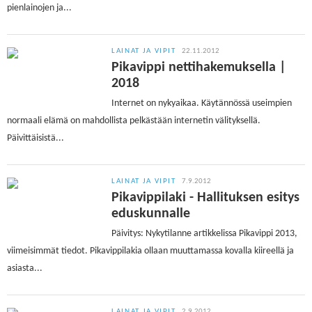
pienlainojen ja...
LAINAT JA VIPIT
22.11.2012
Pikavippi nettihakemuksella |
2018
Internet on nykyaikaa. Käytännössä useimpien
normaali elämä on mahdollista pelkästään internetin välityksellä.
Päivittäisistä...
LAINAT JA VIPIT
7.9.2012
Pikavippilaki - Hallituksen esitys
eduskunnalle
Päivitys: Nykytilanne artikkelissa Pikavippi 2013,
viimeisimmät tiedot. Pikavippilakia ollaan muuttamassa kovalla kiireellä ja
asiasta...
LAINAT JA VIPIT
2.9.2012