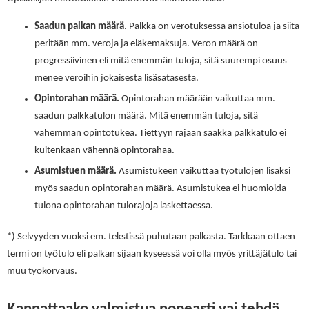
Saadun palkan määrä
. Palkka on verotuksessa ansiotuloa ja siitä
peritään mm. veroja ja eläkemaksuja. Veron määrä on
progressiivinen eli mitä enemmän tuloja, sitä suurempi osuus
menee veroihin jokaisesta lisäsatasesta.
Opintorahan määrä.
Opintorahan määrään vaikuttaa mm.
saadun palkkatulon määrä. Mitä enemmän tuloja, sitä
vähemmän opintotukea. Tiettyyn rajaan saakka palkkatulo ei
kuitenkaan vähennä opintorahaa.
Asumistuen määrä.
Asumistukeen vaikuttaa työtulojen lisäksi
myös saadun opintorahan määrä. Asumistukea ei huomioida
tulona opintorahan tulorajoja laskettaessa.
*) Selvyyden vuoksi em. tekstissä puhutaan palkasta. Tarkkaan ottaen
termi on työtulo eli palkan sijaan kyseessä voi olla myös yrittäjätulo tai
muu työkorvaus.