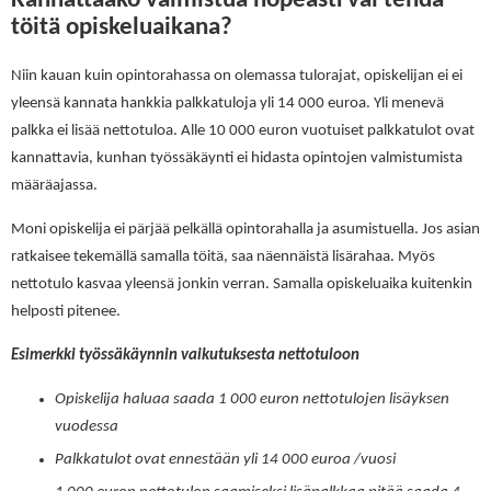
Kannattaako valmistua nopeasti vai tehdä
töitä opiskeluaikana?
Niin kauan kuin opintorahassa on olemassa tulorajat, opiskelijan ei ei
yleensä kannata hankkia palkkatuloja yli 14 000 euroa. Yli menevä
palkka ei lisää nettotuloa. Alle 10 000 euron vuotuiset palkkatulot ovat
kannattavia, kunhan työssäkäynti ei hidasta opintojen valmistumista
määräajassa.
Moni opiskelija ei pärjää pelkällä opintorahalla ja asumistuella. Jos asian
ratkaisee tekemällä samalla töitä, saa näennäistä lisärahaa. Myös
nettotulo kasvaa yleensä jonkin verran. Samalla opiskeluaika kuitenkin
helposti pitenee.
Esimerkki työssäkäynnin vaikutuksesta nettotuloon
Opiskelija haluaa saada 1 000 euron nettotulojen lisäyksen
vuodessa
Palkkatulot ovat ennestään yli 14 000 euroa /vuosi