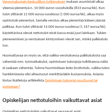
Veronmaksajain Keskusliiton tutkimuksen
mukaan asumistuki alkaa
yleensä pienentyä n. 10 000 euron vuosituloilla (833 euroa/kk). Kun
tulot ylittävät 12 000 euroa vuodessa (1 000 euroa/kk), alkaa myös
opintotuki pienentyä. Samalla verotus alkaa pienentää käteen jäävää
palkkaa. Kun tulot ylittävät 14 000 euroa vuodessa (1 167 euroa/kk),
käytettävissä olevat nettotulot eivät kasva enää juuri lainkaan. Tukien
pieneneminen ja verotuksen kiristyminen vievät sen, minkä palkkatulo
tuo.
Huomattavaa on myös se, että vaikka verotuksessa palkkatulosta saa
vähentää mm. työmatkakulut, opintotuen tulorajoja tulkittaessa näitä
ei saakaan vähentää. Tulona huomioidaan koko bruttotulo, vaikka tulon
hankkimisesta olisi aiheutunut merkittäviäkin kustannuksia. Asiasta
löytyy lisätietoja artikkelista
Opintotuen tulorajat muuttuvat tai
poistetaan?
Opiskelijan nettotuloihin vaikuttavat asiat
Opiskelijan nettotuloihin vaikuttavat seuraavat asiat: