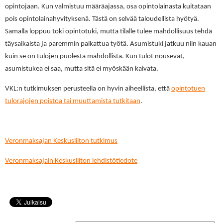
opintojaan. Kun valmistuu määräajassa, osa opintolainasta kuitataan
pois opintolainahyvityksenä. Tästä on selvää taloudellista hyötyä.
Samalla loppuu toki opintotuki, mutta tilalle tulee mahdollisuus tehdä
täysaikaista ja paremmin palkattua työtä. Asumistuki jatkuu niin kauan
kuin se on tulojen puolesta mahdollista. Kun tulot nousevat,
asumistukea ei saa, mutta sitä ei myöskään kaivata.
VKL:n tutkimuksen perusteella on hyvin aiheellista, että
opintotuen
tulorajojen poistoa tai muuttamista tutkitaan
.
Veronmaksajan Keskusliiton tutkimus
Veronmaksajain Keskusliiton lehdistötiedote