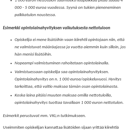
1 000 euron nettotulon saamiseksi lisäpalkkaa pitää saada 4
000 - 5 000 euroa vuodessa. Syynä on tukien pieneneminen
palkkatulon noustessa.
Esimerkki opintolainahyvityksen vaikutuksesta nettotuloon
Opiskelija ei mene lisätöihin vaan kiirehtii opintojaan niin, että
ne valmistuvat määräajassa ja vuotta aiemmin kuin silloin, jos
hän menisi lisätöihin.
Nopeampi valmistuminen rahoitetaan opintolainalla.
Valmistuessaan opiskelija saa opintolainahyvityksen.
Opintolainahyvitys on n. 1 000 euroa/opiskeluvuosi. Hyvitys
tarkoittaa, että valtio maksaa tämän osan opintolainasta.
Koska laina pitäisi muuten maksaa omilla nettotuloilla,
opintolainahyvitys tuottaa
tavallaan
1 000 euron nettotulon.
Esimerkit perustuvat mm. VKL:n tutkimukseen.
Useimmiten opiskelijan kannattaa lisätöiden sijaan yrittää kiirehtiä