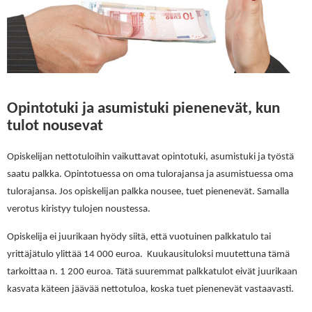
Opintotuki ja asumistuki pienenevät, kun
tulot nousevat
Opiskelijan nettotuloihin vaikuttavat opintotuki, asumistuki ja työstä
saatu palkka. Opintotuessa on oma tulorajansa ja asumistuessa oma
tulorajansa. Jos opiskelijan palkka nousee, tuet pienenevät. Samalla
verotus kiristyy tulojen noustessa.
Opiskelija ei juurikaan hyödy siitä, että vuotuinen palkkatulo tai
yrittäjätulo ylittää 14 000 euroa. Kuukausituloksi muutettuna tämä
tarkoittaa n. 1 200 euroa. Tätä suuremmat palkkatulot eivät juurikaan
kasvata käteen jäävää nettotuloa, koska tuet pienenevät vastaavasti.