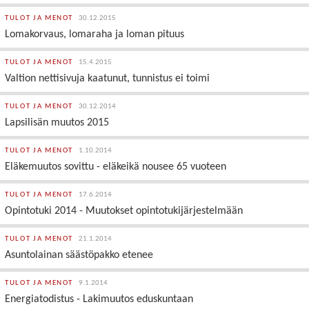
TULOT JA MENOT
30.12.2015
Lomakorvaus, lomaraha ja loman pituus
TULOT JA MENOT
15.4.2015
Valtion nettisivuja kaatunut, tunnistus ei toimi
TULOT JA MENOT
30.12.2014
Lapsilisän muutos 2015
TULOT JA MENOT
1.10.2014
Eläkemuutos sovittu - eläkeikä nousee 65 vuoteen
TULOT JA MENOT
17.6.2014
Opintotuki 2014 - Muutokset opintotukijärjestelmään
TULOT JA MENOT
21.1.2014
Asuntolainan säästöpakko etenee
TULOT JA MENOT
9.1.2014
Energiatodistus - Lakimuutos eduskuntaan