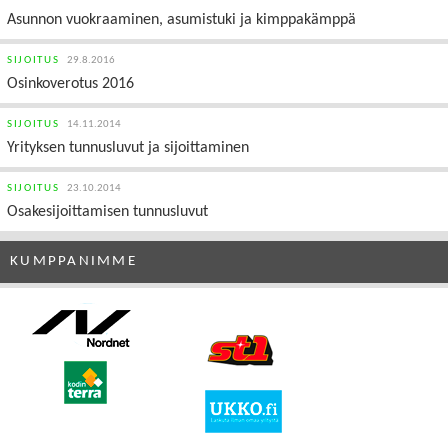
Asunnon vuokraaminen, asumistuki ja kimppakämppä
SIJOITUS
29.8.2016
Osinkoverotus 2016
SIJOITUS
14.11.2014
Yrityksen tunnusluvut ja sijoittaminen
SIJOITUS
23.10.2014
Osakesijoittamisen tunnusluvut
KUMPPANIMME