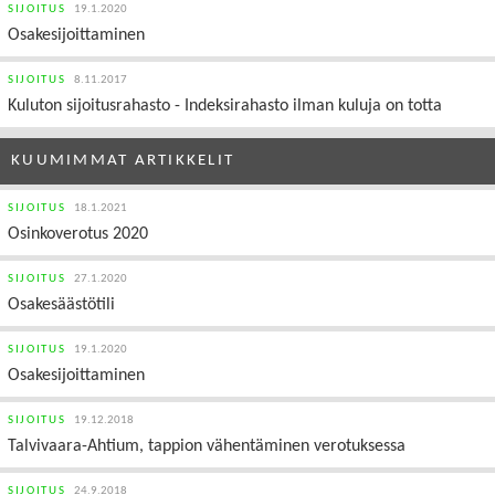
SIJOITUS
19.1.2020
Osakesijoittaminen
SIJOITUS
8.11.2017
Kuluton sijoitusrahasto - Indeksirahasto ilman kuluja on totta
KUUMIMMAT ARTIKKELIT
SIJOITUS
18.1.2021
Osinkoverotus 2020
SIJOITUS
27.1.2020
Osakesäästötili
SIJOITUS
19.1.2020
Osakesijoittaminen
SIJOITUS
19.12.2018
Talvivaara-Ahtium, tappion vähentäminen verotuksessa
SIJOITUS
24.9.2018