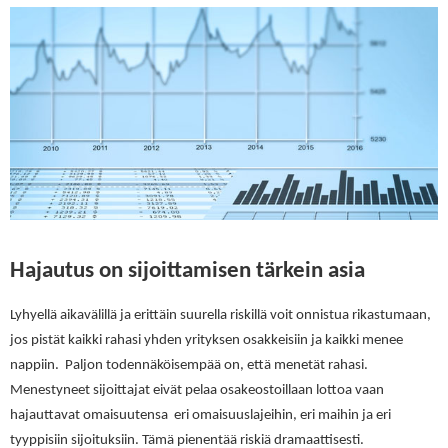
Hajautus on sijoittamisen tärkein asia
Lyhyellä aikavälillä ja erittäin suurella riskillä voit onnistua rikastumaan,
jos pistät kaikki rahasi yhden yrityksen osakkeisiin ja kaikki menee
nappiin. Paljon todennäköisempää on, että menetät rahasi.
Menestyneet sijoittajat eivät pelaa osakeostoillaan lottoa vaan
hajauttavat omaisuutensa eri omaisuuslajeihin, eri maihin ja eri
tyyppisiin sijoituksiin. Tämä pienentää riskiä dramaattisesti.