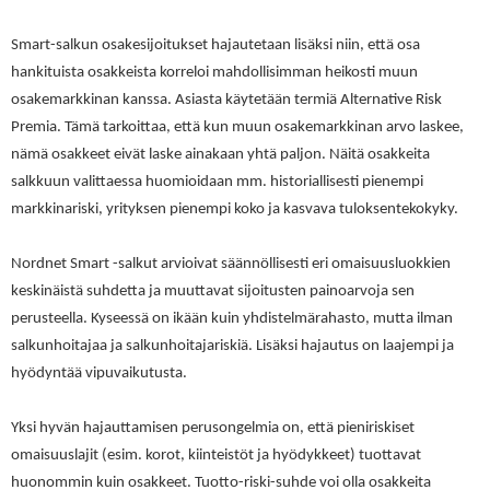
Smart-salkun osakesijoitukset hajautetaan lisäksi niin, että osa
hankituista osakkeista korreloi mahdollisimman heikosti muun
osakemarkkinan kanssa. Asiasta käytetään termiä Alternative Risk
Premia. Tämä tarkoittaa, että kun muun osakemarkkinan arvo laskee,
nämä osakkeet eivät laske ainakaan yhtä paljon. Näitä osakkeita
salkkuun valittaessa huomioidaan mm. historiallisesti pienempi
markkinariski, yrityksen pienempi koko ja kasvava tuloksentekokyky.
Nordnet Smart -salkut arvioivat säännöllisesti eri omaisuusluokkien
keskinäistä suhdetta ja muuttavat sijoitusten painoarvoja sen
perusteella. Kyseessä on ikään kuin yhdistelmärahasto, mutta ilman
salkunhoitajaa ja salkunhoitajariskiä. Lisäksi hajautus on laajempi ja
hyödyntää vipuvaikutusta.
Yksi hyvän hajauttamisen perusongelmia on, että pieniriskiset
omaisuuslajit (esim. korot, kiinteistöt ja hyödykkeet) tuottavat
huonommin kuin osakkeet. Tuotto-riski-suhde voi olla osakkeita