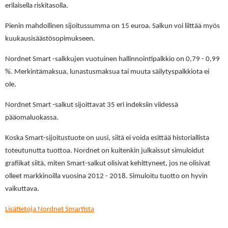
erilaisella riskitasolla.
Pienin mahdollinen sijoitussumma on 15 euroa. Salkun voi liittää myös
kuukausisäästösopimukseen.
Nordnet Smart -salkkujen vuotuinen hallinnointipalkkio on 0,79 - 0,99
%. Merkintämaksua, lunastusmaksua tai muuta säilytyspalkkiota ei
ole.
Nordnet Smart -salkut sijoittavat 35 eri indeksiin viidessä
pääomaluokassa.
Koska Smart-sijoitustuote on uusi, siitä ei voida esittää historiallista
toteutunutta tuottoa. Nordnet on kuitenkin julkaissut simuloidut
grafiikat siitä, miten Smart-salkut olisivat kehittyneet, jos ne olisivat
olleet markkinoilla vuosina 2012 - 2018. Simuloitu tuotto on hyvin
vaikuttava.
Lisätietoja Nordnet Smartista