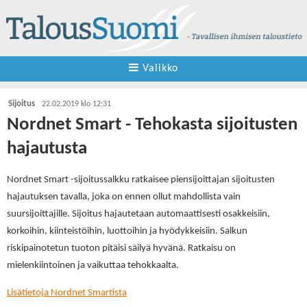
Valikko
Sijoitus
22.02.2019 klo 12:31
Nordnet Smart - Tehokasta sijoitusten
hajautusta
Nordnet Smart -sijoitussalkku ratkaisee piensijoittajan sijoitusten
hajautuksen tavalla, joka on ennen ollut mahdollista vain
suursijoittajille. Sijoitus hajautetaan automaattisesti osakkeisiin,
korkoihin, kiinteistöihin, luottoihin ja hyödykkeisiin. Salkun
riskipainotetun tuoton pitäisi säilyä hyvänä. Ratkaisu on
mielenkiintoinen ja vaikuttaa tehokkaalta.
Lisätietoja Nordnet Smartista