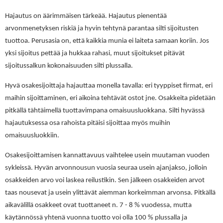
Hajautus on äärimmäisen tärkeää. Hajautus pienentää
arvonmenetyksen riskiä ja hyvin tehtynä parantaa silti sijoitusten
tuottoa. Perusasia on, että kaikkia munia ei laiteta samaan koriin. Jos
yksi sijoitus pettää ja hukkaa rahasi, muut sijoitukset pitävät
sijoitussalkun kokonaisuuden silti plussalla.
Hyvä osakesijoittaja hajauttaa monella tavalla: eri tyyppiset firmat, eri
maihin sijoittaminen, eri aikoina tehtävät ostot jne. Osakkeita pidetään
pitkällä tähtäimellä tuottavimpana omaisuusluokkana. Silti hyvässä
hajautuksessa osa rahoista pitäisi sijoittaa myös muihin
omaisuusluokkiin.
Osakesijoittamisen kannattavuus vaihtelee usein muutaman vuoden
sykleissä. Hyvän arvonnousun vuosia seuraa usein ajanjakso, jolloin
osakkeiden arvo voi laskea reilustikin. Sen jälkeen osakkeiden arvot
taas nousevat ja usein ylittävät aiemman korkeimman arvonsa. Pitkällä
aikavälillä osakkeet ovat tuottaneet n. 7 - 8 % vuodessa, mutta
käytännössä yhtenä vuonna tuotto voi olla 100 % plussalla ja