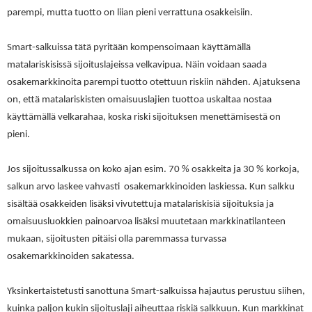
parempi, mutta tuotto on liian pieni verrattuna osakkeisiin.
Smart-salkuissa tätä pyritään kompensoimaan käyttämällä
matalariskisissä sijoituslajeissa velkavipua. Näin voidaan saada
osakemarkkinoita parempi tuotto otettuun riskiin nähden. Ajatuksena
on, että matalariskisten omaisuuslajien tuottoa uskaltaa nostaa
käyttämällä velkarahaa, koska riski sijoituksen menettämisestä on
pieni.
Jos sijoitussalkussa on koko ajan esim. 70 % osakkeita ja 30 % korkoja,
salkun arvo laskee vahvasti osakemarkkinoiden laskiessa. Kun salkku
sisältää osakkeiden lisäksi vivutettuja matalariskisiä sijoituksia ja
omaisuusluokkien painoarvoa lisäksi muutetaan markkinatilanteen
mukaan, sijoitusten pitäisi olla paremmassa turvassa
osakemarkkinoiden sakatessa.
Yksinkertaistetusti sanottuna Smart-salkuissa hajautus perustuu siihen,
kuinka paljon kukin sijoituslaji aiheuttaa riskiä salkkuun. Kun markkinat