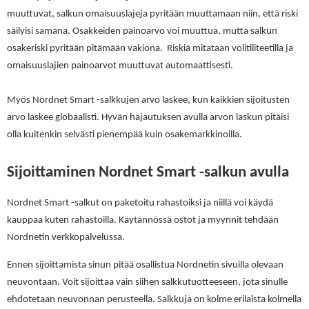
muuttuvat, salkun omaisuuslajeja pyritään muuttamaan niin, että riski
säilyisi samana. Osakkeiden painoarvo voi muuttua, mutta salkun
osakeriski pyritään pitämään vakiona. Riskiä mitataan volitiliteetilla ja
omaisuuslajien painoarvot muuttuvat automaattisesti.
Myös Nordnet Smart -salkkujen arvo laskee, kun kaikkien sijoitusten
arvo laskee globaalisti. Hyvän hajautuksen avulla arvon laskun pitäisi
olla kuitenkin selvästi pienempää kuin osakemarkkinoilla.
Sijoittaminen Nordnet Smart -salkun avulla
Nordnet Smart -salkut on paketoitu rahastoiksi ja niillä voi käydä
kauppaa kuten rahastoilla. Käytännössä ostot ja myynnit tehdään
Nordnetin verkkopalvelussa.
Ennen sijoittamista sinun pitää osallistua Nordnetin sivuilla olevaan
neuvontaan. Voit sijoittaa vain siihen salkkutuotteeseen, jota sinulle
ehdotetaan neuvonnan perusteella. Salkkuja on kolme erilaista kolmella