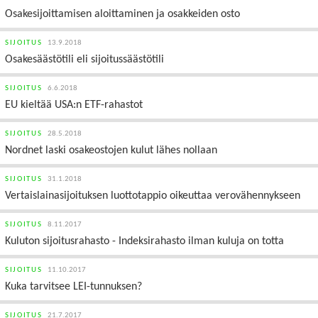
Osakesijoittamisen aloittaminen ja osakkeiden osto
SIJOITUS
13.9.2018
Osakesäästötili eli sijoitussäästötili
SIJOITUS
6.6.2018
EU kieltää USA:n ETF-rahastot
SIJOITUS
28.5.2018
Nordnet laski osakeostojen kulut lähes nollaan
SIJOITUS
31.1.2018
Vertaislainasijoituksen luottotappio oikeuttaa verovähennykseen
SIJOITUS
8.11.2017
Kuluton sijoitusrahasto - Indeksirahasto ilman kuluja on totta
SIJOITUS
11.10.2017
Kuka tarvitsee LEI-tunnuksen?
SIJOITUS
21.7.2017