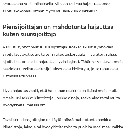
seuraavana 50 % miinuksella. Siksi on tärkeää hajauttaa omaa
sijoituskokonaisuuttaan myös muualle kuin osakkeisiin.
Piensijoittajan on mahdotonta hajauttaa
kuten suursijoittaja
Vakuutusyhtiöt ovat suuria sijoittajia. Koska vakuutusyhtiöiden
sijoitukset ovat suurelta osin vakuutuskorvauksiin varattua rahaa,
sijoitukset on pakko hajauttaa hyvin laajasti. Tähän velvoittavat myös
säädökset. Pelkät osakesijoitukset ovat kiellettyjä, jotta rahat ovat
riittävässä turvassa.
Hyvä hajautus vaatii, että hankitaan osakkeiden lisäksi myös muita
omaisuusluokkia: kiinteistöjä, joukkolainoja, raaka-aineita tai muita
hyödykkeitä, metsää ym.
Tavallisen piensijoittajan on käytännössä mahdotonta hankkia
kiinteistöjä, lainoja tai hyödykkeitä toiselta puolelta maailmaa. Vaikka