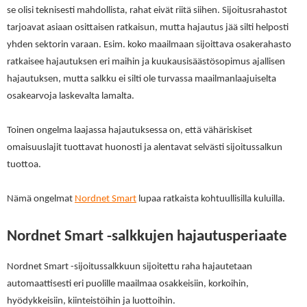
se olisi teknisesti mahdollista, rahat eivät riitä siihen. Sijoitusrahastot
tarjoavat asiaan osittaisen ratkaisun, mutta hajautus jää silti helposti
yhden sektorin varaan. Esim. koko maailmaan sijoittava osakerahasto
ratkaisee hajautuksen eri maihin ja kuukausisäästösopimus ajallisen
hajautuksen, mutta salkku ei silti ole turvassa maailmanlaajuiselta
osakearvoja laskevalta lamalta.
Toinen ongelma laajassa hajautuksessa on, että vähäriskiset
omaisuuslajit tuottavat huonosti ja alentavat selvästi sijoitussalkun
tuottoa.
Nämä ongelmat
Nordnet Smart
lupaa ratkaista kohtuullisilla kuluilla.
Nordnet Smart -salkkujen hajautusperiaate
Nordnet Smart -sijoitussalkkuun sijoitettu raha hajautetaan
automaattisesti eri puolille maailmaa osakkeisiin, korkoihin,
hyödykkeisiin, kiinteistöihin ja luottoihin.