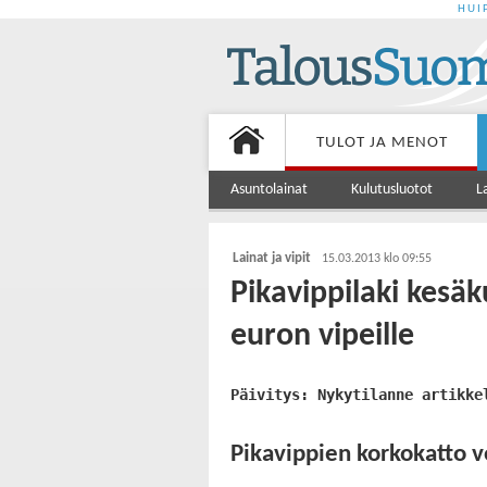
HUI
TULOT JA MENOT
Asuntolainat
Kulutusluotot
L
Lainat ja vipit
15.03.2013 klo 09:55
Pikavippilaki kesäk
euron vipeille
Päivitys: Nykytilanne artikke
Pikavippien korkokatto 