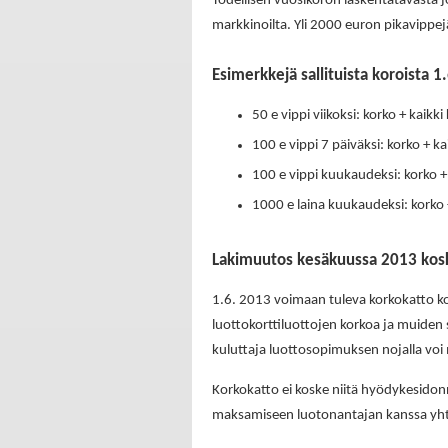
Todellisen vuosikoron laskentatavasta j
markkinoilta. Yli 2000 euron pikavippej
Esimerkkejä sallituista koroista 1
50 e vippi viikoksi: korko + kaikk
100 e vippi 7 päiväksi: korko + k
100 e vippi kuukaudeksi: korko +
1000 e laina kuukaudeksi: korko 
Lakimuutos kesäkuussa 2013 kosk
1.6. 2013 voimaan tuleva korkokatto kos
luottokorttiluottojen korkoa ja muiden 
kuluttaja luottosopimuksen nojalla voi
Korkokatto ei koske niitä hyödykesidonna
maksamiseen luotonantajan kanssa yhte