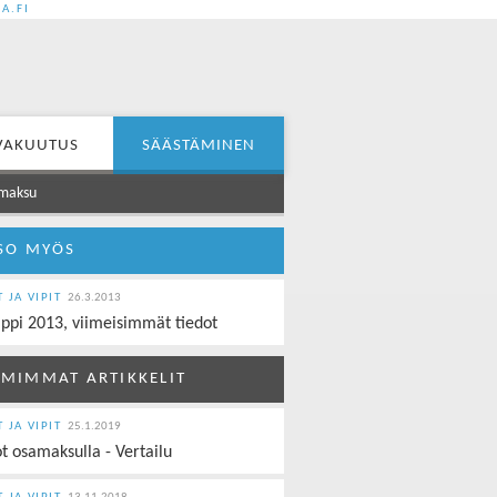
A.FI
VAKUUTUS
SÄÄSTÄMINEN
maksu
SO MYÖS
T JA VIPIT
26.3.2013
ippi 2013, viimeisimmät tiedot
MIMMAT ARTIKKELIT
T JA VIPIT
25.1.2019
t osamaksulla - Vertailu