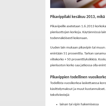
Pikavippilaki kesäkuu 2013, mik
Pikavipeille asetetaan 1.6.2013 korkoka
pienluottojen korkoja. Käytännössä lai
todennäköisesti kokonaan.
Uuden lain mukaan pikavipin tai muun a
enintään 51 prosenttia. Tarkan sanamu
viitekorko + 50 prosenttiyksikköä. Koska
pienluoton korko saa jatkossa olla enin
Pikavippien todellinen vuosikor
Todellista vuosikorkoa laskettaessa kor
käsittelymaksut ja muut kustannukset. 
tekstiviestejä:
lainan tai vipin hakemisessa