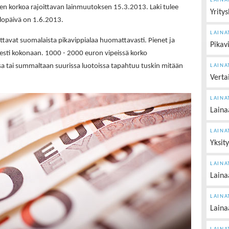
LAINA
pien korkoa rajoittavan lainmuutoksen 15.3.2013. Laki tulee
Yritys
opäivä on 1.6.2013.
LAINA
ttavat suomalaista pikavippialaa huomattavasti. Pienet ja
Pikavi
sesti kokonaan. 1000 - 2000 euron vipeissä korko
ssa tai summaltaan suurissa luotoissa tapahtuu tuskin mitään
LAINA
Vertai
LAINA
Lainaa
LAINA
Yksit
LAINA
Laina
LAINA
Laina