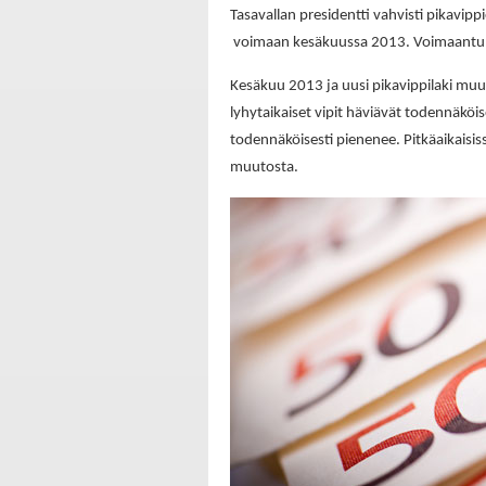
Tasavallan presidentti vahvisti pikavip
voimaan kesäkuussa 2013. Voimaantul
Kesäkuu 2013 ja uusi pikavippilaki muu
lyhytaikaiset vipit häviävät todennäköi
todennäköisesti pienenee. Pitkäaikaisi
muutosta.