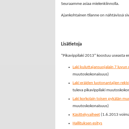
Seuraamme asiaa mielenkiinnolla.
Ajankohtainen tilanne on nähtävissä si
Lisätietoja
"Pikavippilaki 2013" koostuu useasta er
Laki kuluttajansuojalain 7 luvu
muutoskokonaisuus)
Laki eräiden luotonantajien reki
tuleva pikavippilaki muutoskoko
Laki korkolain toisen pykälän m
muutoskokonaisuus)
Käsittelyvaiheet
(1.6.2013 voima
Hallituksen esitys