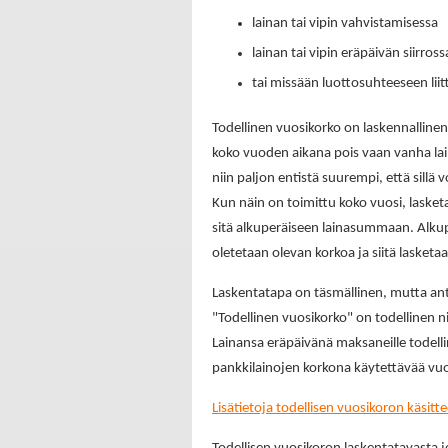
lainan tai vipin vahvistamisessa
lainan tai vipin eräpäivän siirross
tai missään luottosuhteeseen liit
Todellinen vuosikorko on laskennallinen 
koko vuoden aikana pois vaan vanha lai
niin paljon entistä suurempi, että sillä
Kun näin on toimittu koko vuosi, laske
sitä alkuperäiseen lainasummaan. Alk
oletetaan olevan korkoa ja siitä lasketa
Laskentatapa on täsmällinen, mutta antaa 
"Todellinen vuosikorko" on todellinen nii
Lainansa eräpäivänä maksaneille todelli
pankkilainojen korkona käytettävää vuosi
Lisätietoja todellisen vuosikoron käsitt