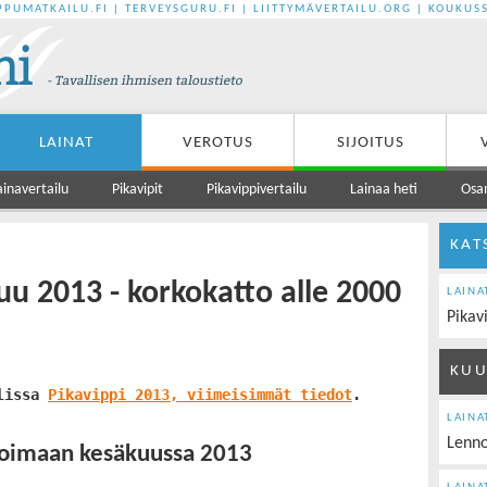
PPUMATKAILU.FI
|
TERVEYSGURU.FI
|
LIITTYMÄVERTAILU.ORG
|
KOUKUSS
LAINAT
VEROTUS
SIJOITUS
ainavertailu
Pikavipit
Pikavippivertailu
Lainaa heti
Osa
KAT
uu 2013 - korkokatto alle 2000
LAINA
Pikav
KUU
lissa 
Pikavippi 2013, viimeisimmät tiedot
.
LAINA
Lenno
voimaan kesäkuussa 2013