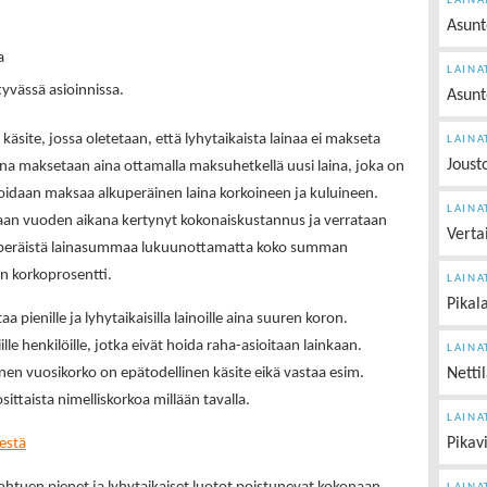
LAINA
Asunt
a
LAINA
tyvässä asioinnissa.
Asunt
käsite, jossa oletetaan, että lyhytaikaista lainaa ei makseta
LAINA
Joust
na maksetaan aina ottamalla maksuhetkellä uusi laina, joka on
 voidaan maksaa alkuperäinen laina korkoineen ja kuluineen.
LAINA
taan vuoden aikana kertynyt kokonaiskustannus ja verrataan
Verta
uperäistä lainasummaa lukuunottamatta koko summan
an korkoprosentti.
LAINA
Pikal
pienille ja lyhytaikaisilla lainoille aina suuren koron.
lle henkilöille, jotka eivät hoida raha-asioitaan lainkaan.
LAINA
Netti
nen vuosikorko on epätodellinen käsite eikä vastaa esim.
ttaista nimelliskorkoa millään tavalla.
LAINA
Pikav
eestä