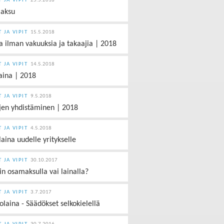
T JA VIPIT
25.5.2018
aksu
T JA VIPIT
15.5.2018
a ilman vakuuksia ja takaajia | 2018
T JA VIPIT
14.5.2018
aina | 2018
T JA VIPIT
9.5.2018
jen yhdistäminen | 2018
T JA VIPIT
4.5.2018
laina uudelle yritykselle
T JA VIPIT
30.10.2017
in osamaksulla vai lainalla?
T JA VIPIT
3.7.2017
olaina - Säädökset selkokielellä