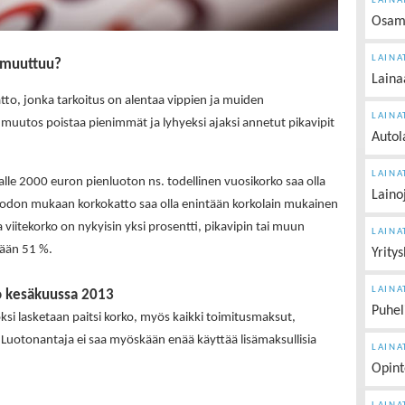
LAINA
Osam
LAINA
ä muuttuu?
Laina
tto, jonka tarkoitus on alentaa vippien ja muiden
LAINA
nmuutos poistaa pienimmät ja lyhyeksi ajaksi annetut pikavipit
Autol
LAINA
lle 2000 euron pienluoton ns. todellinen vuosikorko saa olla
Laino
odon mukaan korkokatto saa olla enintään korkolain mukainen
 viitekorko on nykyisin yksi prosentti, pikavipin tai muun
LAINA
tään 51 %.
Yritys
LAINA
ko kesäkuussa 2013
Puhel
oksi lasketaan paitsi korko, myös kaikki toimitusmaksut,
Luotonantaja ei saa myöskään enää käyttää lisämaksullisia
LAINA
Opint