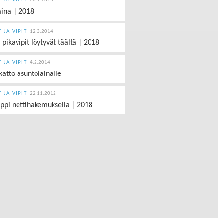
T JA VIPIT
26.1.2015
aina | 2018
T JA VIPIT
12.3.2014
i pikavipit löytyvät täältä | 2018
T JA VIPIT
4.2.2014
katto asuntolainalle
T JA VIPIT
22.11.2012
ippi nettihakemuksella | 2018