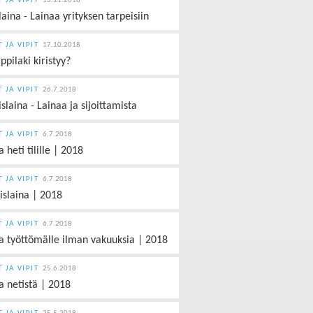
T JA VIPIT
13.11.2018
laina - Lainaa yrityksen tarpeisiin
T JA VIPIT
17.10.2018
ppilaki kiristyy?
T JA VIPIT
26.7.2018
slaina - Lainaa ja sijoittamista
T JA VIPIT
6.7.2018
 heti tilille | 2018
T JA VIPIT
6.7.2018
yislaina | 2018
T JA VIPIT
6.7.2018
a työttömälle ilman vakuuksia | 2018
T JA VIPIT
25.6.2018
a netistä | 2018