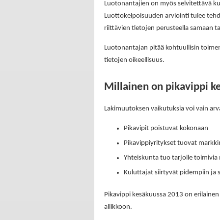
Luotonantajien on myös selvitettävä ku
Luottokelpoisuuden arviointi tulee tehdä
riittävien tietojen perusteella samaan 
Luotonantajan pitää kohtuullisin toime
tietojen oikeellisuus.
Millainen on pikavippi 
Lakimuutoksen vaikutuksia voi vain arva
Pikavipit poistuvat kokonaan
Pikavippiyritykset tuovat markkin
Yhteiskunta tuo tarjolle toimivia 
Kuluttajat siirtyvät pidempiin j
Pikavippi kesäkuussa 2013 on erilainen 
allikkoon.