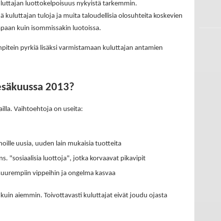
luttajan luottokelpoisuus nykyistä tarkemmin.
 kuluttajan tuloja ja muita taloudellisia olosuhteita koskevien
tapaan kuin isommissakin luotoissa.
npitein pyrkiä lisäksi varmistamaan kuluttajan antamien
kesäkuussa 2013?
illa. Vaihtoehtoja on useita:
oille uusia, uuden lain mukaisia tuotteita
ns. "sosiaalisia luottoja", jotka korvaavat pikavipit
a suurempiin vippeihin ja ongelma kasvaa
kuin aiemmin. Toivottavasti kuluttajat eivät joudu ojasta