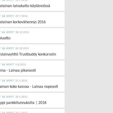
T JA VIPIT
30.7.2016
olainan lainakatto käytännössä
T JA VIPIT
29.7.2016
olainan korkovähennys 2016
T JA VIPIT
30.12.2015
oluotto
T JA VIPIT
20.10.2015
islainayhtiö Trustbuddy konkurssiin
T JA VIPIT
5.8.2015
aina - Lainaa pikaisesti
T JA VIPIT
21.5.2015
lainan koko kasvaa - Lainaa nopeasti
T JA VIPIT
20.5.2015
ippi pankkitunnuksilla | 2018