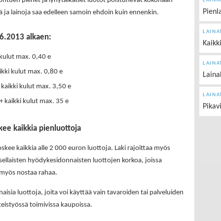
ohtuen pienet ja lyhytaikaiset luotot poistunevat kokonaan
LAINA
Pienl
ä ja lainoja saa edelleen samoin ehdoin kuin ennenkin.
LAINA
.6.2013 alkaen:
Kaikk
i kulut max. 0,40 e
LAINA
aikki kulut max. 0,80 e
Laina
 kaikki kulut max. 3,50 e
LAINA
+ kaikki kulut max. 35 e
Pikav
ee kaikkia pienluottoja
kee kaikkia alle 2 000 euron luottoja. Laki rajoittaa myös
sellaisten hyödykesidonnaisten luottojen korkoa, joissa
 myös nostaa rahaa.
isia luottoja, joita voi käyttää vain tavaroiden tai palveluiden
istyössä toimivissa kaupoissa.